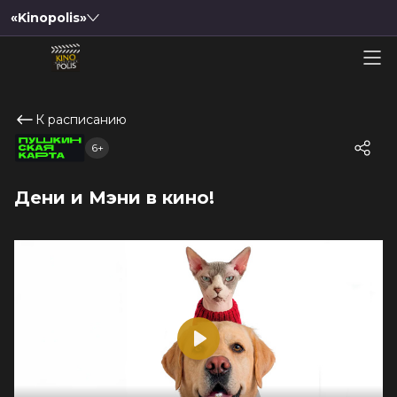
«Kinopolis»
К расписанию
6+
Дени и Мэни в кино!
Play