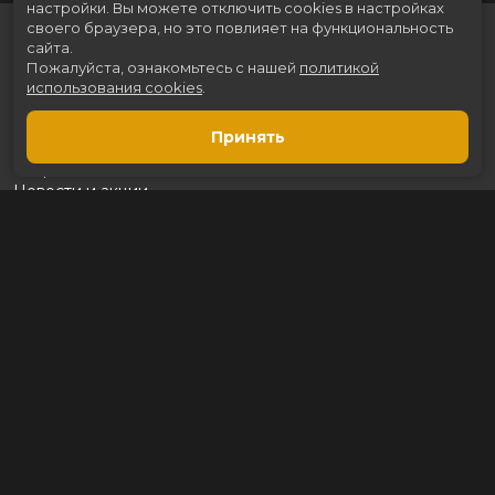
настройки.
Вы можете отключить cookies в настройках
своего браузера, но это повлияет на функциональность
сайта.
Пожалуйста, ознакомьтесь с нашей
политикой
использования cookies
.
Принять
Расписание
Скоро в кино
Новости и акции
Рекламодателям
Партнеры
Служба поддержки
Вакансии
г. Томск, пр. Ленина 217 стр.2, ТЦ «Мегаполис»
Касса:
+7 (3822) 289-471
Разработка сайта «Nikolas Group»