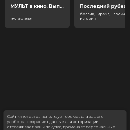
МУЛЬТ в кино. Выпуск №198. Некогда скучать (0+)
Посл
боевик, драма, военный
мультфильм
история
Сайт кинотеатра использует cookies для вашего
удобства: сохраняет данные для авторизации,
отслеживает ваши покупки, применяет персональные