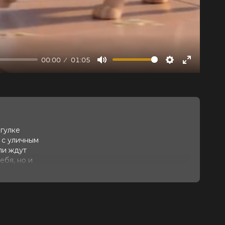
00:00
01:05
Mute
Settings
Enter
fullscree
гулке
 с уличным
пи ждут
ебя, но и