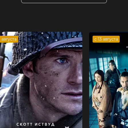
 Мари Краймбрери, Амилия, Эльдар
сюкевич
ч-Маковская, Макс Максимов
ей Липов
ия
3 августа
с 13 августа