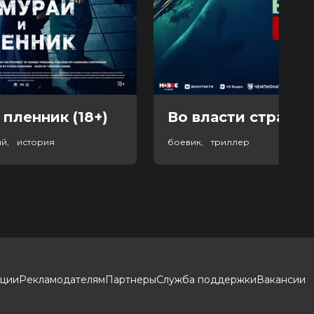
 пленник (18+)
Во власти страха (
ый, история
боевик, триллер
кции
Рекламодателям
Партнеры
Служба поддержки
Вакансии