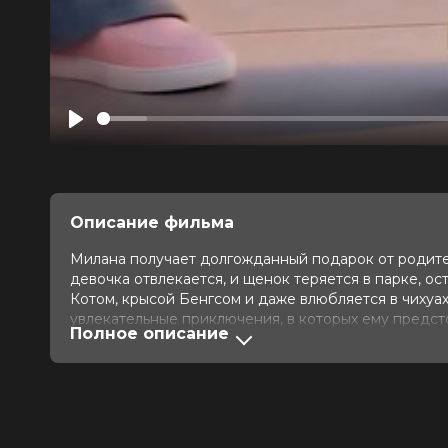
Play
Описание фильма
Милана получает долгожданный подарок от родите
девочка отвлекается, и щенок теряется в парке, о
Котом, крысой Бенгсом и даже влюбляется в чихуа
увлекательные приключения, в которых ему предсто
Полное описание
своих друзей.
Год
2026
Страна
Беларусь, Россия
Слоган
—
Режиссер
Митрий Семенов-Алейников