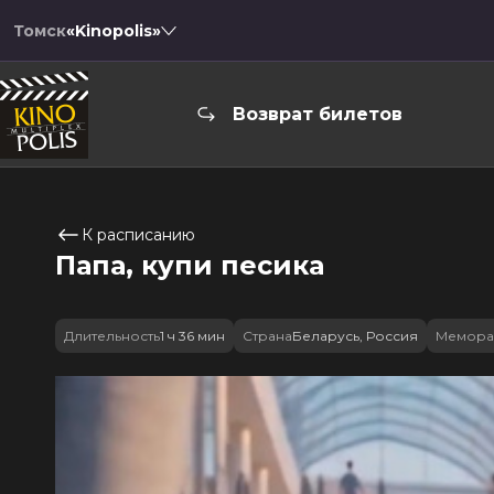
Томск
«Kinopolis»
Возврат билетов
К расписанию
Папа, купи песика
Длительность
1 ч 36 мин
Страна
Беларусь, Россия
Мемора