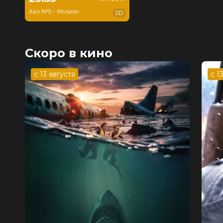
Зал №5 - INvision
2D
Скоро в кино
с 13 августа
с 1