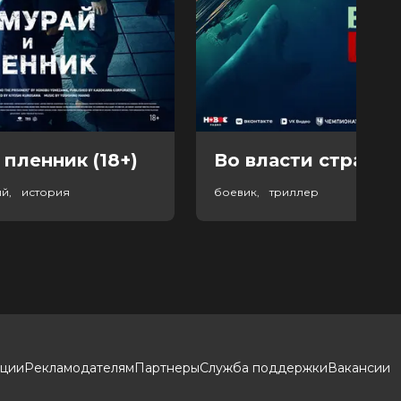
 пленник (18+)
Во власти страха (
ый, история
боевик, триллер
кции
Рекламодателям
Партнеры
Служба поддержки
Вакансии