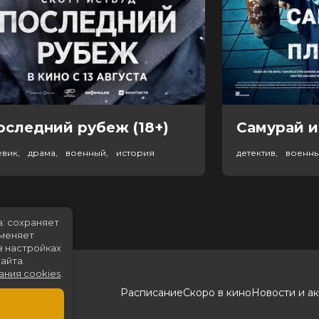
оследний рубеж (18+)
Самурай и
евик, драма, военный, история
детектив, военн
а: сохраняет
именяет
в настройках
айта.
ания cookies
.
Расписание
Скоро в кино
Новости и а