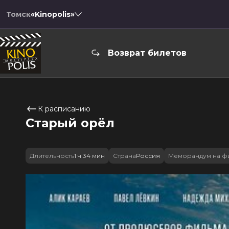
Томск
«Kinopolis»
Возврат билетов
К расписанию
Старый орёл
Длительность
1 ч 34 мин
Страна
Россия
Меморандум на ф