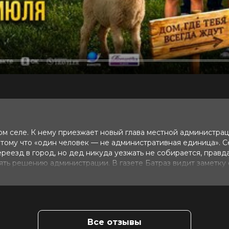
м селе. К нему приезжает новый глава местной администрац
тому что «один человек — не административная единица». 
реезд в город, но дед никуда уезжать не собирается, правда
ять решению администрации. В газете Батраз видит заметку
истов и решает вернуть жизнь в родное село, превратив его
жна помощь сына и внуков, которым очень непросто вырватьс
 (7 голосов)
Все отзывы