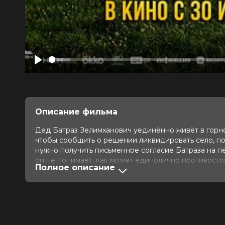
Play
Описание фильма
Дед Батраз Зелимханович уединённо живёт в горно
чтобы сообщить о решении ликвидировать село, по
нужно получить письменное согласие Батраза на пе
он не понимает, как может единолично противосто
Полное описание
альпийских поселениях, привлекающих миллионы тур
деревню. Чтобы справиться с этой задачей, ему ну
городской жизни.
Оценка
7.2
/ 10 (1 318 голосов)
8.5
/ 10
Год
2026