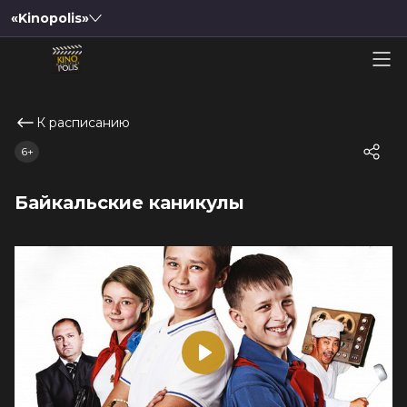
«Kinopolis»
К расписанию
6+
Байкальские каникулы
Play