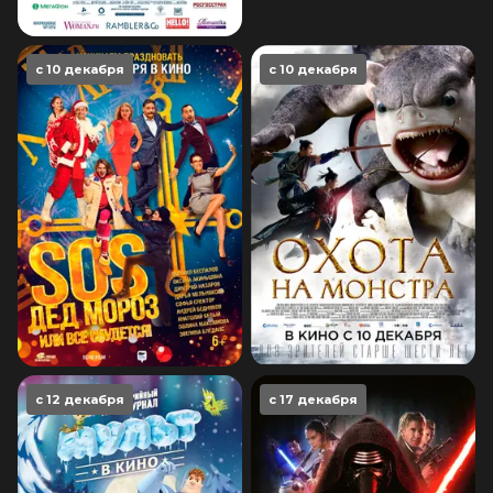
с 10 декабря
с 10 декабря
с 12 декабря
с 17 декабря