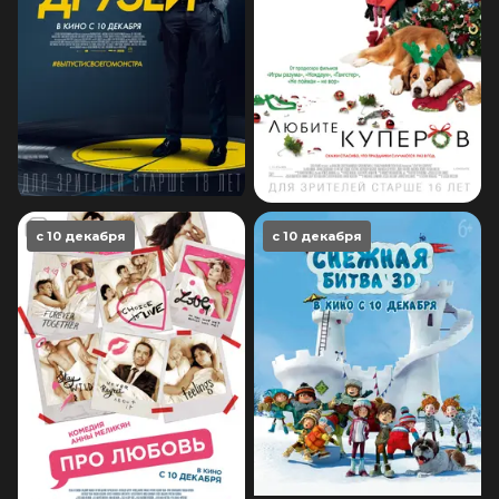
с 10 декабря
с 10 декабря