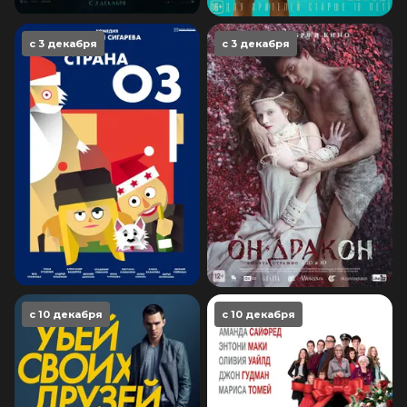
с 3 декабря
с 3 декабря
с 10 декабря
с 10 декабря