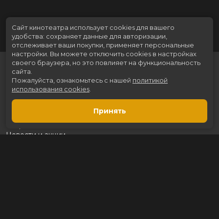
Сайт кинотеатра использует cookies для вашего
удобства: сохраняет данные для авторизации,
отслеживает ваши покупки, применяет персональные
настройки.
Вы можете отключить cookies в настройках
своего браузера, но это повлияет на функциональность
сайта.
Пожалуйста, ознакомьтесь с нашей
политикой
использования cookies
.
Принять
Расписание
Скоро в кино
Новости и акции
Рекламодателям
Партнеры
Служба поддержки
Вакансии
г. Томск, пр. Ленина 217 стр.2, ТЦ «Мегаполис»
Касса:
+7 (3822) 289-471