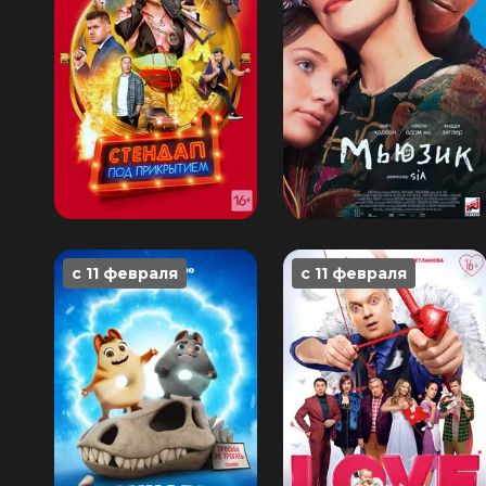
с 11 февраля
с 11 февраля