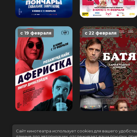
с 19 февраля
с 22 февраля
Сайт кинотеатра использует cookies для вашего удобств
данные для авторизации, отслеживает ваши покупки, пр