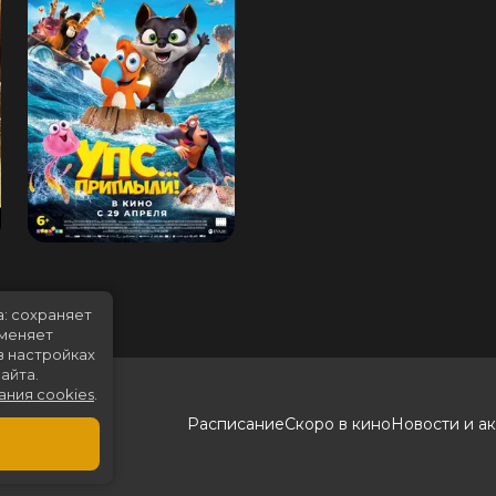
а: сохраняет
именяет
в настройках
айта.
ания cookies
.
Расписание
Скоро в кино
Новости и а